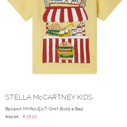
Άνοιγμα
μέσου
1
στο
STELLA McCARTNEY KIDS
βοηθητικό
παράθυρο
Βρεφική Μπλούζα T-Shirt Build a Bap
Κανονική
Τιμή
€38,50
€55,00
τιμή
έκπτωσης