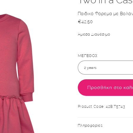
Παιδικό Φόρεμα με Βολά
Κανονική
€42,50
τιμή
Άμεσα Διαθέσιμο
ΜΕΓΕΘΟΣ
Προσθήκη στο καλ
SKU:
Product Code: 42B.T5743
Πληροφορίες