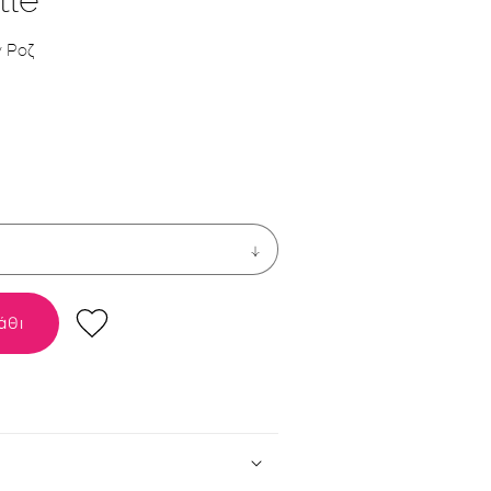
ν Ροζ
άθι