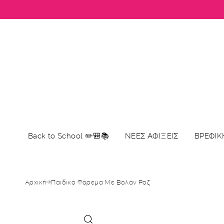
μετάβαση
στο
περιεχόμενο
Back to School ✏️🎒📚
ΝΕΕΣ ΑΦΙΞΕΙΣ
ΒΡΕΦΙΚ
Αρχική
Παιδικό Φόρεμα Με Βολάν Ροζ
Μετάβαση
στις