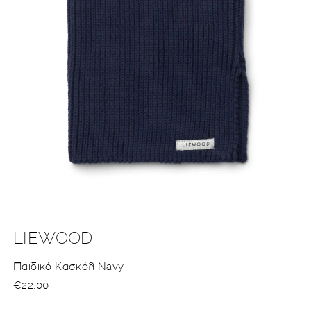
Άνοιγμα
μέσου
1
στο
LIEWOOD
βοηθητικό
παράθυρο
Παιδικό Κασκόλ Navy
Κανονική
€22,00
τιμή