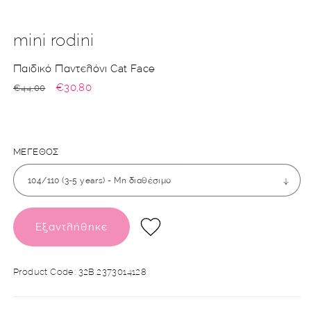
π
ό
mini rodini
Παιδικό Παντελόνι Cat Face
Κανονική
Τιμή
€30,80
€44,00
τιμή
έκπτωσης
ΜΕΓΕΘΟΣ
Εξαντλήθηκε
SKU:
Product Code: 32B.2373014128